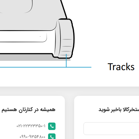
خرکالا باخبر شوید
همیشه در کنارتان هستیم
021-22323350-1
0990-9354800