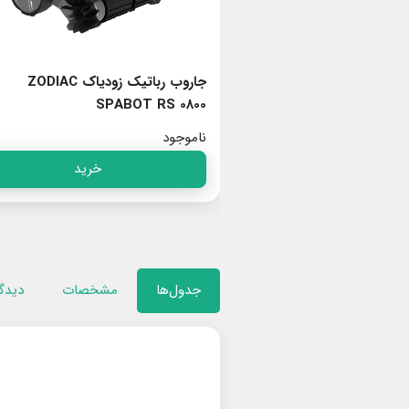
جاروب رباتیک زودیاک ZODIAC
جاروب رباتیک زودیاک ZODIAC
SPABOT RS 0800
VORTRAX
ناموجود
خرید
خرید
جدول‌ها
مشخصات
دیدگا