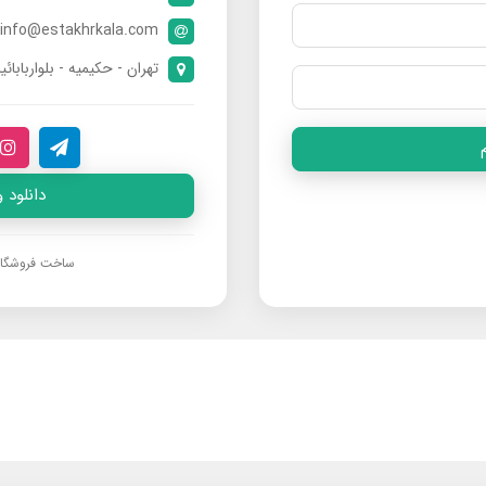
info@estakhrkala.com
تهران - حکیمیه - بلواربابائی
دانلود 
ساخت فروشگا