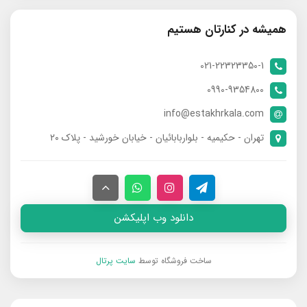
همیشه در کنارتان هستیم
021-22323350-1
0990-9354800
info@estakhrkala.com
تهران - حکیمیه - بلواربابائیان - خیابان خورشید - پلاک ۲۰
دانلود وب اپلیکشن
ساخت فروشگاه توسط
سایت پرتال