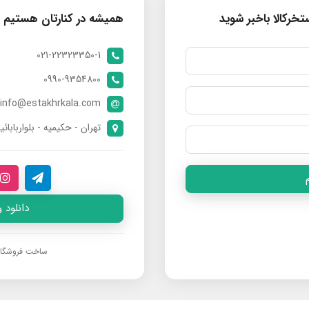
خرکالا باخبر شوید
همیشه در کنارتان هستیم
021-22323350-1
0990-9354800
info@estakhrkala.com
تهران - حکیمیه - بلواربابائی
دانلود 
ساخت فروشگا