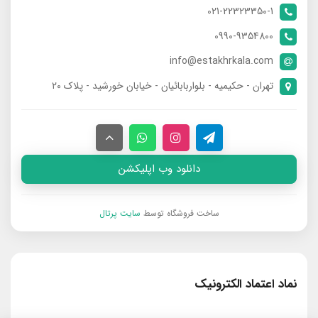
021-22323350-1
0990-9354800
info@estakhrkala.com
تهران - حکیمیه - بلواربابائیان - خیابان خورشید - پلاک ۲۰
دانلود وب اپلیکشن
ساخت فروشگاه توسط
سایت پرتال
نماد اعتماد الکترونیک