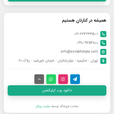
همیشه در کنارتان هستیم
021-22323350-1
0990-9354800
info@estakhrkala.com
تهران - حکیمیه - بلواربابائیان - خیابان خورشید - پلاک ۲۰
دانلود وب اپلیکشن
ساخت فروشگاه توسط
سایت پرتال