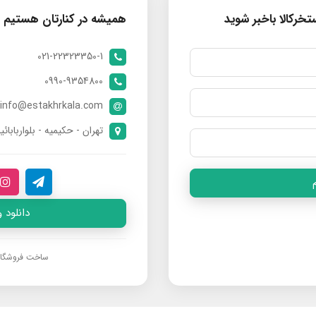
خرکالا باخبر شوید
همیشه در کنارتان هستیم
021-22323350-1
0990-9354800
info@estakhrkala.com
تهران - حکیمیه - بلواربابائی
دانلود 
ساخت فروشگا