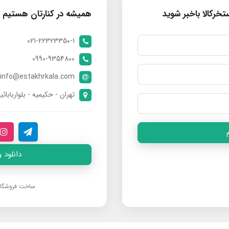
خرکالا باخبر شوید
همیشه در کنارتان هستیم
021-22323350-1
0990-9354800
info@estakhrkala.com
تهران - حکیمیه - بلواربابائی
دانلود 
ساخت فروشگا