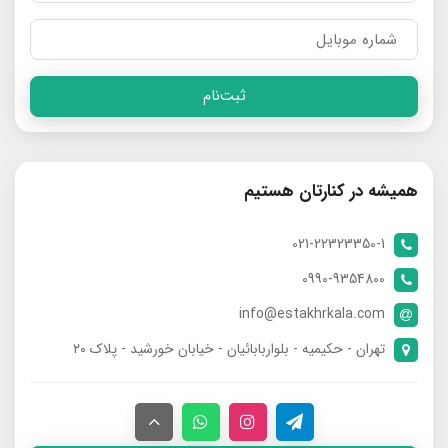
ثبت‌نام
همیشه در کنارتان هستیم
021-22323350-1
0990-9354800
info@estakhrkala.com
تهران - حکیمیه - بلواربابائیان - خیابان خورشید - پلاک ۲۰