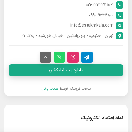
021-22323350-1
0990-9354800
info@estakhrkala.com
تهران - حکیمیه - بلواربابائیان - خیابان خورشید - پلاک ۲۰
دانلود وب اپلیکشن
ساخت فروشگاه توسط
سایت پرتال
نماد اعتماد الکترونیک