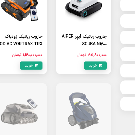
جاروب رباتیک آیپِر AIPER
جاروب رباتیک زودیاک
ODIAC VORTRAX TRX
SCUBA N1600
8700 IQ
195,800,000 تومان
1,160,000,000 تومان
خرید
خرید