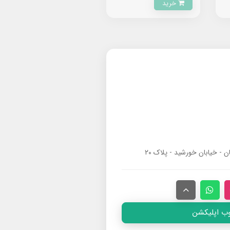
خرید
ان - خیابان خورشید - پلاک ۲۰
وب اپلیکشن