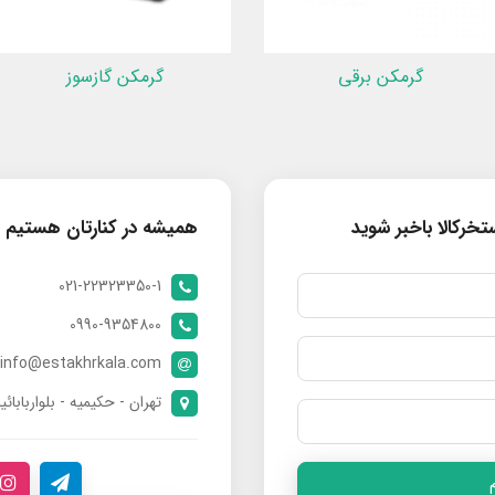
گرمکن برقی
گرمکن گازسوز
خرکالا باخبر شوید
همیشه در کنارتان هستیم
021-22323350-1
0990-9354800
info@estakhrkala.com
تهران - حکیمیه - بلواربابائی