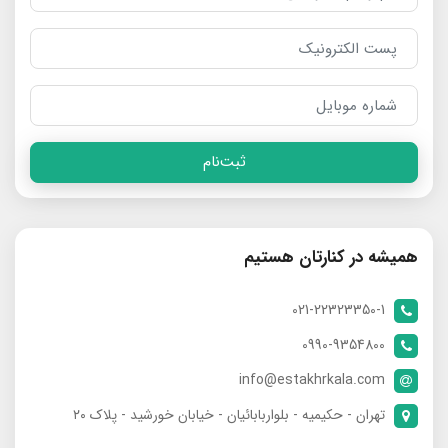
ثبت‌نام
همیشه در کنارتان هستیم
021-22323350-1
0990-9354800
info@estakhrkala.com
تهران - حکیمیه - بلواربابائیان - خیابان خورشید - پلاک ۲۰