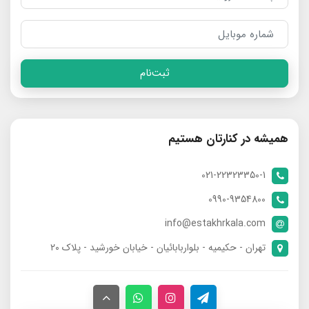
ثبت‌نام
همیشه در کنارتان هستیم
021-22323350-1
0990-9354800
info@estakhrkala.com
تهران - حکیمیه - بلواربابائیان - خیابان خورشید - پلاک ۲۰