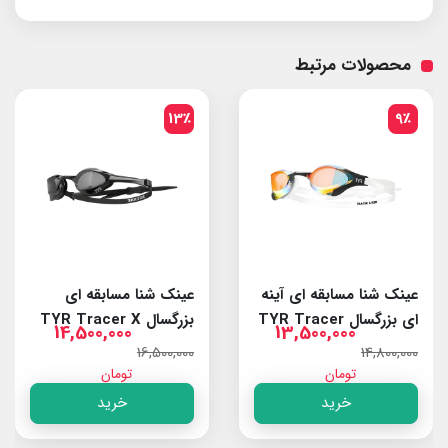
محصولات مرتبط
13٪
9٪
عینک شنا مسابقه ای آینه
عینک شنا مسابقه ای
ای بزرگسال TYR Tracer
بزرگسال TYR Tracer X
14,500,000
13,500,000
Elite Smoke/Black
X RZR Red/White
16,500,000
14,800,000
تومان
تومان
خرید
خرید