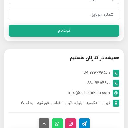
ثبت‌نام
همیشه در کنارتان هستیم
021-22323350-1
0990-9354800
info@estakhrkala.com
تهران - حکیمیه - بلواربابائیان - خیابان خورشید - پلاک ۲۰