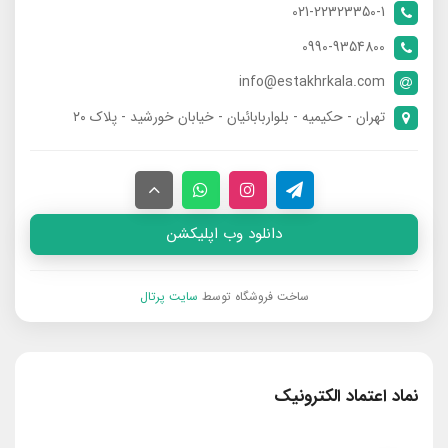
021-22323350-1
0990-9354800
info@estakhrkala.com
تهران - حکیمیه - بلواربابائیان - خیابان خورشید - پلاک ۲۰
دانلود وب اپلیکشن
ساخت فروشگاه توسط
سایت پرتال
نماد اعتماد الکترونیک