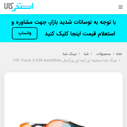
با توجه به نوسانات شدید بازار، جهت مشاوره و
استعلام قیمت اینجا کلیک کنید
واتساپ
خانه
محصولات
شنا
عینک شنا
عینک شنا مسابقه ای آینه ای بزرگسال TYR Tracer X RZR Red/White