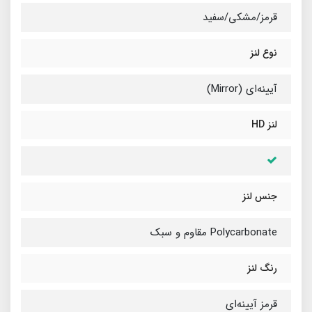
قرمز/مشکی/سفید
نوع لنز
آیینه‌ای (Mirror)
لنز HD
جنس لنز
Polycarbonate مقاوم و سبک
رنگ لنز
قرمز آیینه‌ای