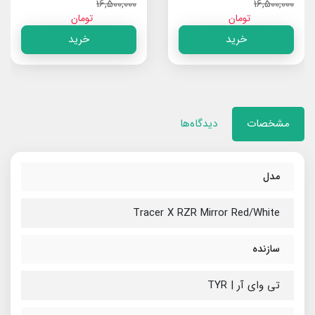
6,500,000
16,500,000
تومان
تومان
خرید
خرید
مشخصات
دیدگاه‌ها
مدل
Tracer X RZR Mirror Red/White
سازنده
تی وای آر | TYR