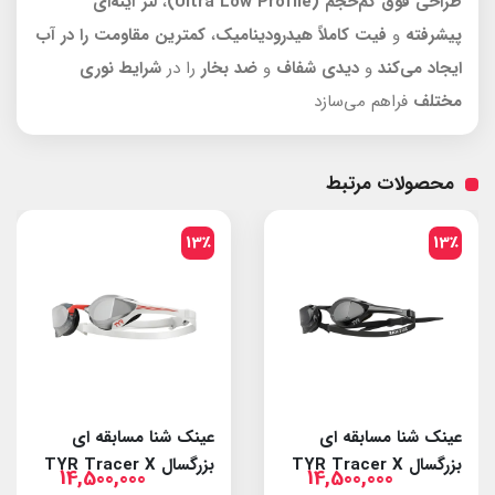
طراحی فوق کم‌حجم
(Ultra Low Profile)
،
لنز آینه‌ای
پیشرفته
و
فیت کاملاً هیدرودینامیک
،
کمترین مقاومت را در آب
ایجاد می‌کند
و
دیدی شفاف
و
ضد بخار
را در
شرایط نوری
مختلف
فراهم می‌سازد
محصولات مرتبط
10٪
13٪
ه ای
عینک شنا مسابقه ای
TYR Tracer
بزرگسال TYR Tracer X
on Swim Mask
00,000
14,500,000
14,50
Smoke/Black
Elite Smoke/Red
Elit