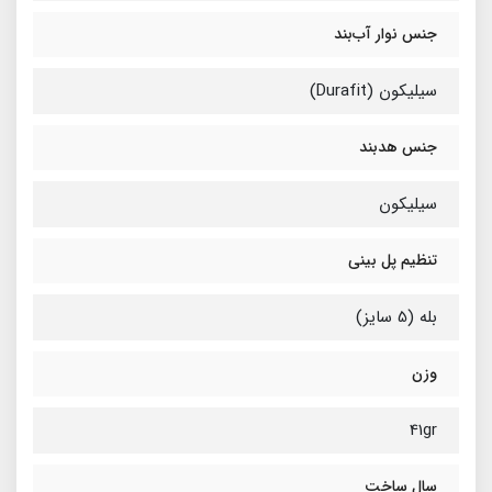
جنس نوار آب‌بند
سیلیکون (Durafit)
جنس هدبند
سیلیکون
تنظیم پل بینی
بله (5 سایز)
وزن
41gr
سال ساخت