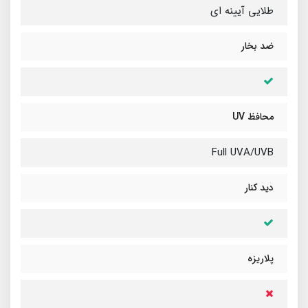
طلایی آیینه ای
ضد بخار
محافظ UV
Full UVA/UVB
دید کنار
پلاریزه