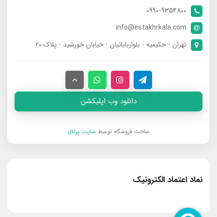
0990-9354800
info@estakhrkala.com
تهران - حکیمیه - بلواربابائیان - خیابان خورشید - پلاک ۲۰
دانلود وب اپلیکشن
ساخت فروشگاه توسط
سایت پرتال
نماد اعتماد الکترونیک