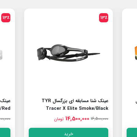
13٪
13٪
عینک شنا مسابقه ای بزرگسال TYR
e/Red
Tracer X Elite Smoke/Black
14,500,000
00,000
16,500,000
تومان
خرید