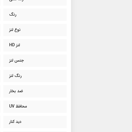
رنگ
نوع لنز
لنز HD
جنس لنز
رنگ لنز
ضد بخار
محافظ UV
دید کنار