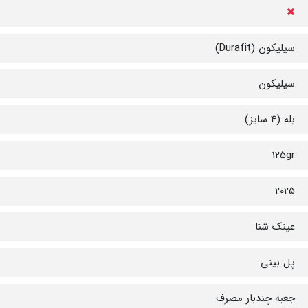
سیلیکون (Durafit)
سیلیکون
بله (4 سایز)
125gr
2025
عینک شنا
پل بینی
جعبه چندبار مصرف