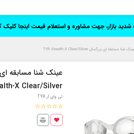
ت شدید بازار، جهت مشاوره و استعلام قیمت اینجا کلیک 
نک شنا مسابقه ای بزرگسال TYR Stealth-X Clear/Silver
alth-X Clear/Silver
تی وای آر TYR