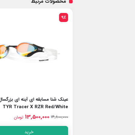
محصولات مرتبط
9٪
 ای آینه ای بزرگسال
عینک شنا مسابقه ای آینه ای بزرگسال
TYR Tracer X RZR Red/White
TYR Tracer X Elit
13,500,000
15,50
14,800,000
تومان
تومان
خرید
خرید