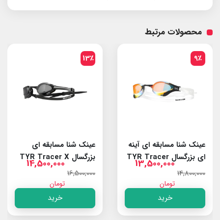
محصولات مرتبط
13٪
9٪
عینک شنا مسابقه ای آینه
عینک شنا مسابقه ای
ای بزرگسال TYR Tracer
بزرگسال TYR Tracer X
14,500,000
13,500,000
Elite Smoke/Black
X RZR Red/White
16,500,000
14,800,000
تومان
تومان
خرید
خرید