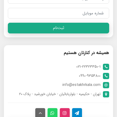
ثبت‌نام
همیشه در کنارتان هستیم
021-22323350-1
0990-9354800
info@estakhrkala.com
تهران - حکیمیه - بلواربابائیان - خیابان خورشید - پلاک ۲۰