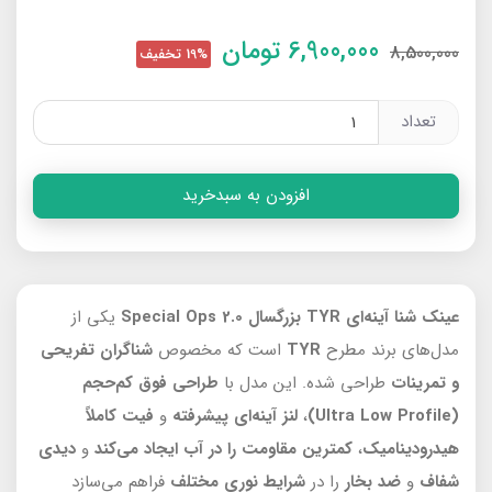
6,900,000
تومان
8,500,000
19% تخفیف
تعداد
افزودن به سبدخرید
عینک شنا آینه‌ای TYR بزرگسال Special Ops 2.0
یکی از
مدل‌های برند مطرح
TYR
است که مخصوص
شناگران تفریحی
و تمرینات
طراحی شده. این مدل با
طراحی فوق کم‌حجم
(Ultra Low Profile)
،
لنز آینه‌ای پیشرفته
و
فیت کاملاً
هیدرودینامیک
،
کمترین مقاومت را در آب
ایجاد می‌کند
و
دیدی
شفاف
و
ضد بخار
را در
شرایط نوری مختلف
فراهم می‌سازد