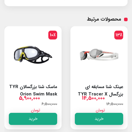
محصولات مرتبط
10٪
13٪
عینک شنا مسابقه ای
ماسک شنا بزرگسالان TYR
بزرگسال TYR Tracer X
Orion Swim Mask
5,900,000
14,500,000
Smoke/Black
Elite Smoke/Red
6,500,000
16,500,000
تومان
تومان
خرید
خرید