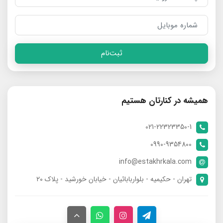
ثبت‌نام
همیشه در کنارتان هستیم
021-22323350-1
0990-9354800
info@estakhrkala.com
تهران - حکیمیه - بلواربابائیان - خیابان خورشید - پلاک ۲۰