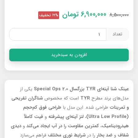
6,900,000
تومان
8,500,000
19% تخفیف
تعداد
افزودن به سبدخرید
عینک شنا آینه‌ای TYR بزرگسال Special Ops 2.0
یکی از
مدل‌های برند مطرح
TYR
است که مخصوص
شناگران تفریحی
و تمرینات
طراحی شده. این مدل با
طراحی فوق کم‌حجم
(Ultra Low Profile)
،
لنز آینه‌ای پیشرفته
و
فیت کاملاً
هیدرودینامیک
،
کمترین مقاومت را در آب
ایجاد می‌کند
و
دیدی
شفاف
و
ضد بخار
را در
شرایط نوری مختلف
فراهم می‌سازد