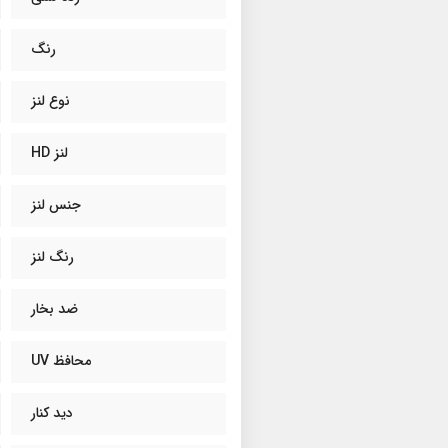
رنگ
نوع لنز
لنز HD
جنس لنز
رنگ لنز
ضد بخار
محافظ UV
دید کنار