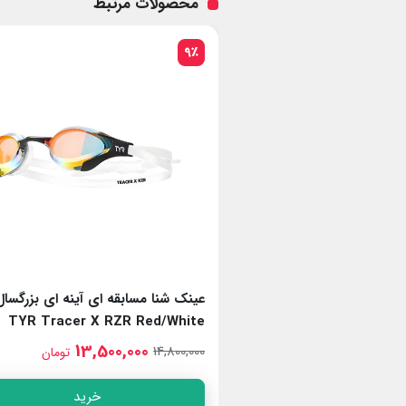
محصولات مرتبط
13٪
 ای آینه ای بزرگسال
عینک شنا مسابقه ای بزرگسال TYR
Tracer X Elite Smoke/Black
TYR Tracer X R
14,500,000
13,50
16,500,000
تومان
تومان
خرید
خرید