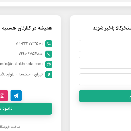
خرکالا باخبر شوید
همیشه در کنارتان هستیم
021-22323350-1
0990-9354800
info@estakhrkala.com
تهران - حکیمیه - بلواربابائی
دانلود 
ساخت فروشگا