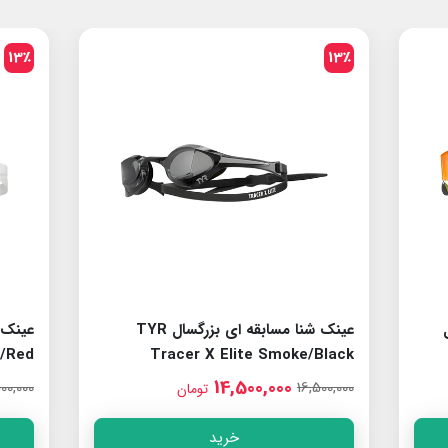
10٪
13٪
عینک شنا مسابقه ای بزرگسال TYR
lack
Tracer X Elite Smoke/Red
14,500,000
00,000
16,500,000
تومان
خرید