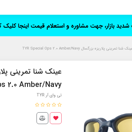
ت شدید بازار، جهت مشاوره و استعلام قیمت اینجا کلیک 
نک شنا تمرینی پلاریزه بزرگسال TYR Special Ops 2.0 Amber/Navy
ps 2.0 Amber/Navy
تی وای آر TYR