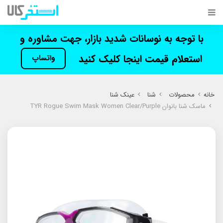
با توجه به نوسانات شدید بازار، جهت مشاوره و
استعلام قیمت اینجا کلیک کنید
واتساپ
خانه
محصولات
شنا
عینک شنا
ماسک شنا بانوان TYR Rogue Swim Mask Women Clear/Purple