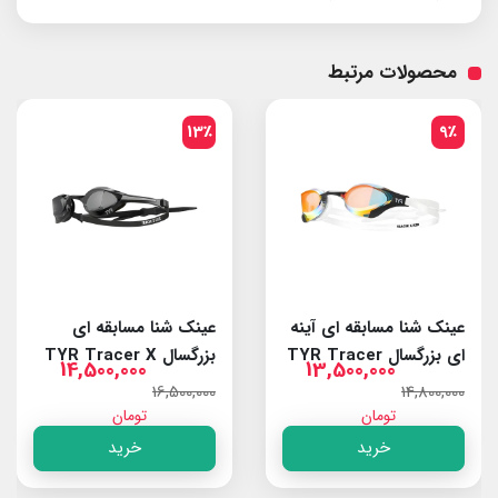
محصولات مرتبط
13٪
9٪
عینک شنا مسابقه ای آینه
عینک شنا مسابقه ای
ای بزرگسال TYR Tracer
بزرگسال TYR Tracer X
14,500,000
13,500,000
Elite Smoke/Black
X RZR Red/White
16,500,000
14,800,000
تومان
تومان
خرید
خرید