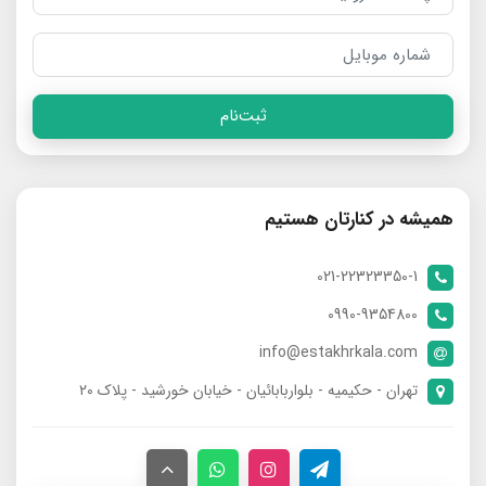
ثبت‌نام
همیشه در کنارتان هستیم
021-22323350-1
0990-9354800
info@estakhrkala.com
تهران - حکیمیه - بلواربابائیان - خیابان خورشید - پلاک ۲۰