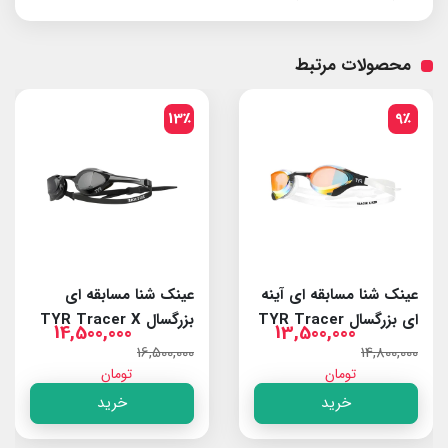
محصولات مرتبط
13٪
9٪
عینک شنا مسابقه ای آینه
عینک شنا مسابقه ای
ای بزرگسال TYR Tracer
بزرگسال TYR Tracer X
14,500,000
13,500,000
Elite Smoke/Black
X RZR Red/White
16,500,000
14,800,000
تومان
تومان
خرید
خرید