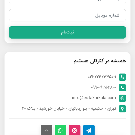
ثبت‌نام
همیشه در کنارتان هستیم
021-22323350-1
0990-9354800
info@estakhrkala.com
تهران - حکیمیه - بلواربابائیان - خیابان خورشید - پلاک ۲۰