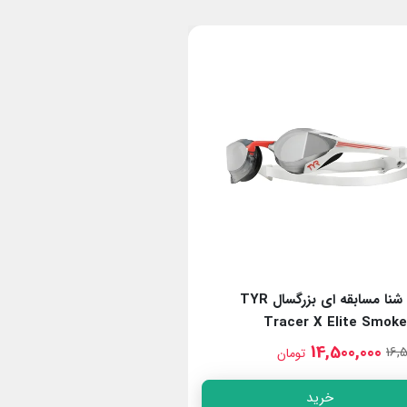
10٪
عینک شنا مسابقه ای بزرگسال TYR
ماسک شنا 
Mask Smoke/Black
Tracer X Elite Smok
5,900,000
14,500,000
6,500,000
16,5
تومان
تومان
خرید
خرید