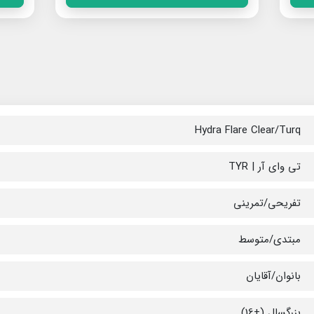
Hydra Flare Clear/Turq
تی وای آر | TYR
تفریحی/تمرینی
مبتدی/متوسط
بانوان/آقایان
بزرگسال (+16)