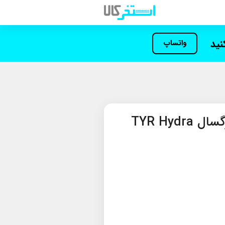
کنید
واتساپ
عینک شنا تمرینی بزرگسال TYR Hydra