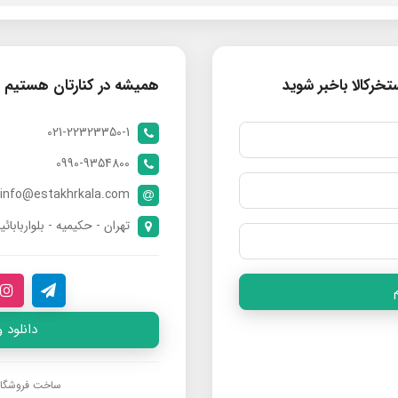
خرکالا باخبر شوید
همیشه در کنارتان هستیم
021-22323350-1
0990-9354800
info@estakhrkala.com
تهران - حکیمیه - بلواربابائی
دانلود 
ساخت فروشگا