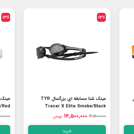
13٪
13٪
عینک شنا مسابقه ای بزرگسال TYR
e/Red
Tracer X Elite Smoke/Black
14,500,000
00,000
16,500,000
تومان
خرید