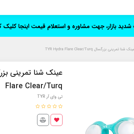
ت شدید بازار، جهت مشاوره و استعلام قیمت اینجا کلیک 
نک شنا تمرینی بزرگسال TYR Hydra Flare Clear/Turq
Flare Clear/Turq
تی وای آر TYR