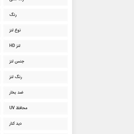
رنگ
نوع لنز
لنز HD
جنس لنز
رنگ لنز
ضد بخار
محافظ UV
دید کنار