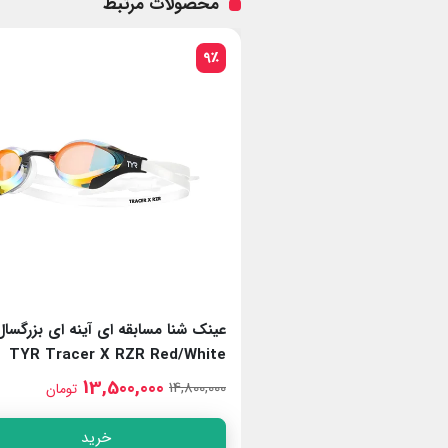
محصولات مرتبط
9٪
 ای آینه ای بزرگسال
عینک شنا مسابقه ای آینه ای بزرگسال
TYR Tracer X RZR Red/White
TYR Tracer X Elit
13,500,000
15,50
14,800,000
تومان
تومان
خرید
خرید