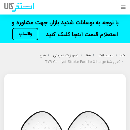
با توجه به نوسانات شدید بازار، جهت مشاوره و
استعلام قیمت اینجا کلیک کنید
واتساپ
خانه
محصولات
شنا
تجهیزات تمرینی
فین
کفی شنا TYR Catalyst Stroke Paddle X-Large