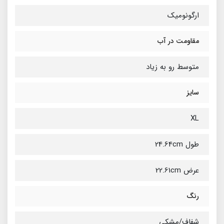
ارگونومیک
مقاومت در آب
متوسط رو به زیاد
سایز
XL
طول 24.64cm
عرض 22.61cm
رنگ
شفاف/مشکی