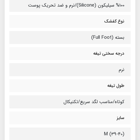
%100 سیلیکون (Silicone)/نرم و ضد تحریک پوست
نوع کفشک
بسته (Full Foot)
درجه سختی تیغه
نرم
طول تیغه
کوتاه/مناسب لگد سریع/تکنیکال
سایز
M (39-40)