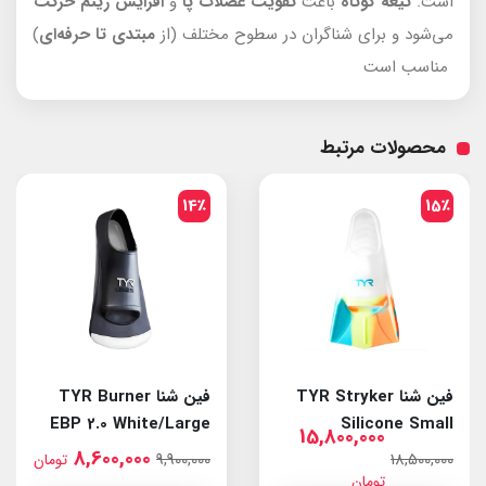
است.
تیغه کوتاه
باعث
تقویت عضلات پا
و
افزایش ریتم حرک
ت
می‌شود و برای شناگران در سطوح مختلف (از
مبتدی تا حرفه‌ای
)
مناسب است
محصولات مرتبط
14٪
15٪
فین شنا TYR Stryker
فین شنا TYR Burner
EBP 2.0 White/Large
Silicone Small
15,800,000
8,600,000
9,900,000
18,500,000
تومان
تومان