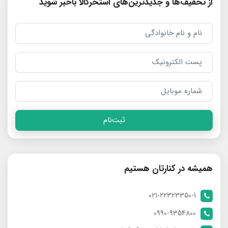
از تخفیف‌ها و جدیدترین‌های استخرکالا باخبر شوید
ثبت‌نام
همیشه در کنارتان هستیم
021-22323350-1
0990-9354800