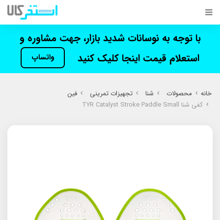
با توجه به نوسانات شدید بازار، جهت مشاوره و
استعلام قیمت اینجا کلیک کنید
واتساپ
خانه
محصولات
شنا
تجهیزات تمرینی
فین
کفی شنا TYR Catalyst Stroke Paddle Small