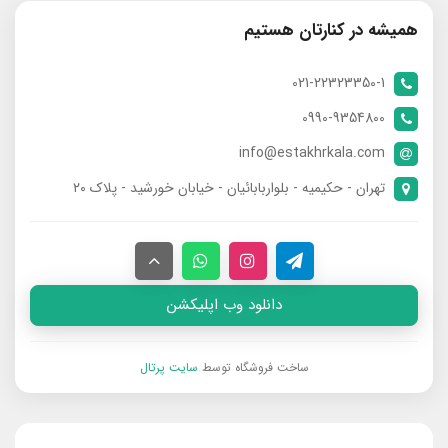
همیشه در کنارتان هستیم
021-22323350-1
0990-9354800
info@estakhrkala.com
تهران - حکیمیه - بلواربابائیان - خیابان خورشید - پلاک ۲۰
دانلود وب اپلیکشن
ساخت فروشگاه توسط
سایت پرتال