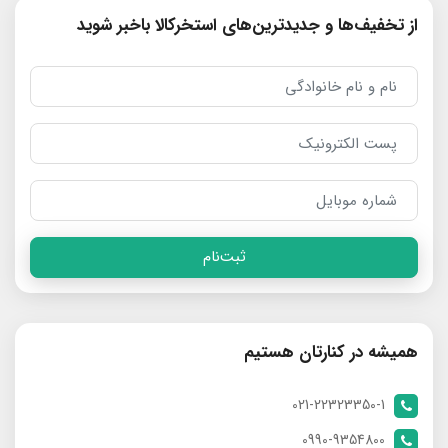
از تخفیف‌ها و جدیدترین‌های استخرکالا باخبر شوید
ثبت‌نام
همیشه در کنارتان هستیم
021-22323350-1
0990-9354800