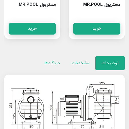
مسترپول MR.POOL
مسترپول MR.POOL
STRONG400
Rain100
خرید
خرید
توضیحات
مشخصات
دیدگاه‌ها