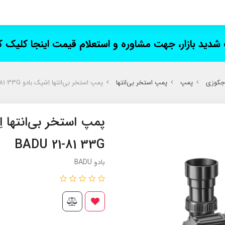
ت شدید بازار، جهت مشاوره و استعلام قیمت اینجا کلیک 
 جکوزی
پمپ
پمپ استخر بی‌انتها
پمپ استخر بی‌انتها اِشپک بادو SPECK BADU 21-81 33G
BADU 21-81 33G
بادو BADU