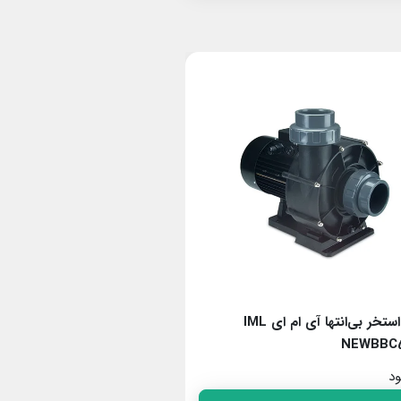
پمپ استخر بی‌انتها آی ام ای IML
NEWBBC400T
NEWBBC
ود
ناموجود