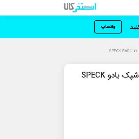
کنید
واتساپ
پمپ استخر بی‌انتها اِشپک بادو SPECK