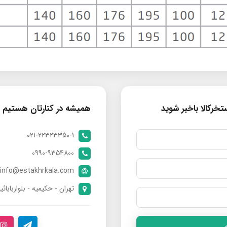
خرکالا باخبر شوید
همیشه در کنارتان هستیم
021-22323350-1
0990-9354800
info@estakhrkala.com
تهران - حکیمیه - بلواربابائی