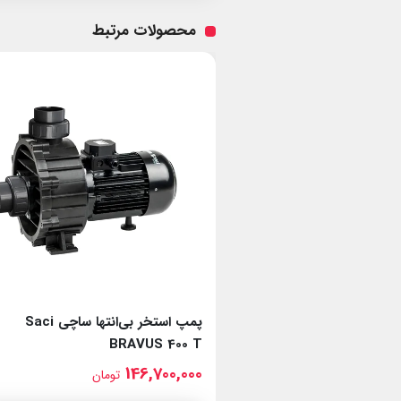
محصولات مرتبط
پمپ استخر بی‌انتها ساچی Saci
پمپ استخر بی‌انتها ساچی Saci
BRAVUS 400 T
B
146,700,000
ومان
تومان