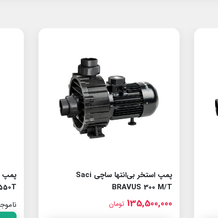
پمپ استخر بی‌انتها ساچی Saci
550T
BRAVUS 300 M/T
135,500,000
تومان
ناموج