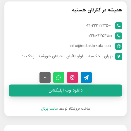
همیشه در کنارتان هستیم
021-22323350-1
0990-9354800
info@estakhrkala.com
تهران - حکیمیه - بلواربابائیان - خیابان خورشید - پلاک ۲۰
دانلود وب اپلیکشن
ساخت فروشگاه توسط
سایت پرتال