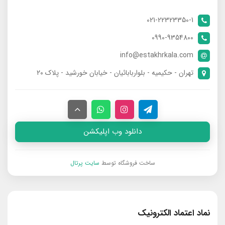
021-22323350-1
0990-9354800
info@estakhrkala.com
تهران - حکیمیه - بلواربابائیان - خیابان خورشید - پلاک ۲۰
دانلود وب اپلیکشن
ساخت فروشگاه توسط
سایت پرتال
نماد اعتماد الکترونیک