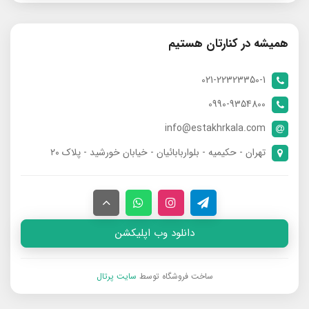
همیشه در کنارتان هستیم
021-22323350-1
0990-9354800
info@estakhrkala.com
تهران - حکیمیه - بلواربابائیان - خیابان خورشید - پلاک ۲۰
دانلود وب اپلیکشن
ساخت فروشگاه توسط
سایت پرتال