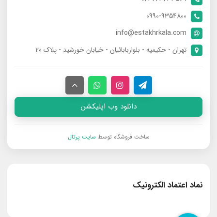
0990-9354800
info@estakhrkala.com
تهران - حکیمیه - بلواربابائیان - خیابان خورشید - پلاک ۲۰
دانلود وب اپلیکشن
ساخت فروشگاه توسط
سایت پرتال
نماد اعتماد الکترونیک