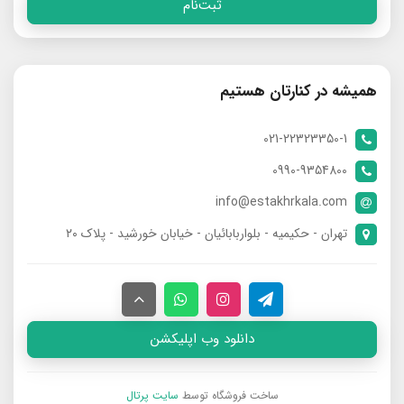
ثبت‌نام
همیشه در کنارتان هستیم
021-22323350-1
0990-9354800
info@estakhrkala.com
تهران - حکیمیه - بلواربابائیان - خیابان خورشید - پلاک ۲۰
دانلود وب اپلیکشن
ساخت فروشگاه توسط
سایت پرتال