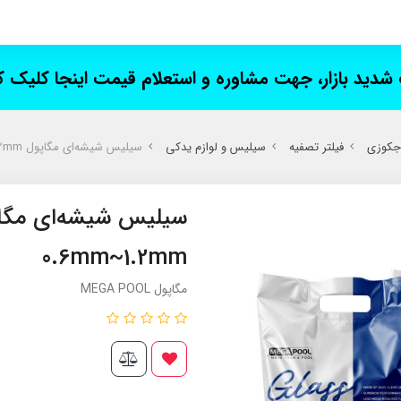
ت شدید بازار، جهت مشاوره و استعلام قیمت اینجا کلیک 
 جکوزی
فیلتر تصفیه
سیلیس و لوازم یدکی
سیلیس شیشه‌ای مگاپول MEGA POOL 0.6mm~1.2mm
0.6mm~1.2mm
مگاپول MEGA POOL