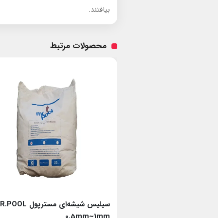
بیافتند.
محصولات مرتبط
سیلیس شیشه‌ای مسترپول MR.POOL
سیلیس شیشه‌ای مسترپول OL
0.5mm~1mm