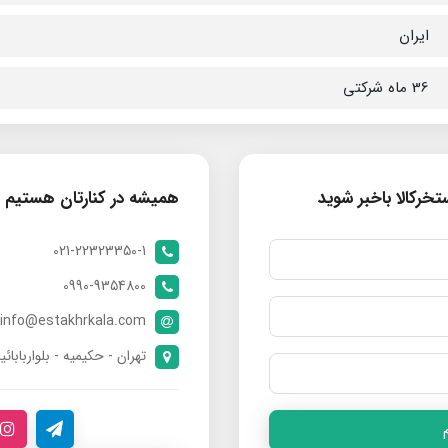
ایران
36 ماه شرکتی
خرکالا باخبر شوید
همیشه در کنارتان هستیم
021-22323350-1
0990-9354800
info@estakhrkala.com
تهران - حکیمیه - بلواربابائی