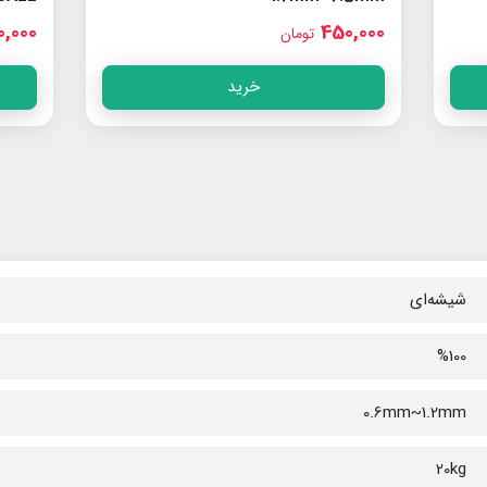
0,000
450,000
تومان
خرید
شیشه‌ای
%100
0.6mm~1.2mm
20kg