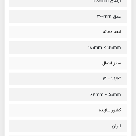
ارتفاع 380mm
عمق 300mm
ابعد دهانه
180mm × 140mm
سایز اتصال
"1/2 1 - "2
63mm - 50mm
کشور سازنده
ایران