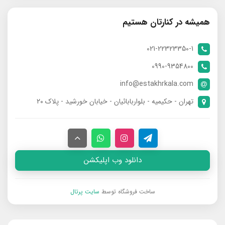
همیشه در کنارتان هستیم
021-22323350-1
0990-9354800
info@estakhrkala.com
تهران - حکیمیه - بلواربابائیان - خیابان خورشید - پلاک ۲۰
دانلود وب اپلیکشن
ساخت فروشگاه توسط
سایت پرتال