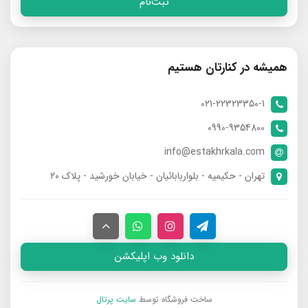
ثبت‌نام
همیشه در کنارتان هستیم
021-22323350-1
0990-9354800
info@estakhrkala.com
تهران - حکیمیه - بلواربابائیان - خیابان خورشید - پلاک ۲۰
دانلود وب اپلیکشن
ساخت فروشگاه توسط
سایت پرتال