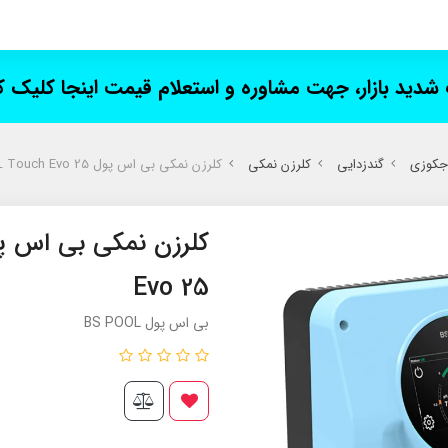
ت شدید بازار، جهت مشاوره و استعلام قیمت اینجا کلیک 
 جکوزی
گندزدایی
کلرزن نمکی
کلرزن نمکی بی اس پول BS POOL Touch Evo 25
Evo 25
بی اس پول BS POOL