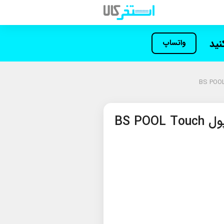
کنید
واتساپ
کلرزن نمکی بی اس پول BS POOL Touch