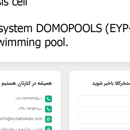
خرکالا باخبر شوید
همیشه در کنارتان هستیم
021-22323350-1
0990-9354800
info@estakhrkala.com
تهران - حکیمیه - بلواربابائی