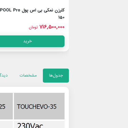
BS 
کلرزن نمکی بی اس پول Pro
150
716,500,000
مان
تومان
خرید
خرید
جدول‌ها
مشخصات
دیدگا