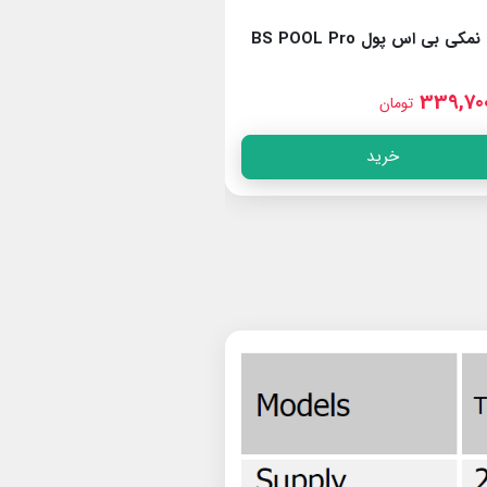
کلرزن نمکی بی اس پول BS POOL Pro
کلر
50
325,500,000
339,700
تومان
تومان
خرید
خرید