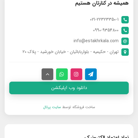
همیشه در کنارتان هستیم
021-22323350-1
0990-9354800
info@estakhrkala.com
تهران - حکیمیه - بلواربابائیان - خیابان خورشید - پلاک ۲۰
دانلود وب اپلیکشن
ساخت فروشگاه توسط
سایت پرتال
نماد اعتماد الکترونیک