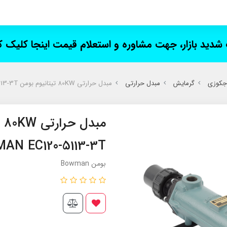
ت شدید بازار، جهت مشاوره و استعلام قیمت اینجا کلیک 
 جکوزی
گرمایش
مبدل حرارتی
مبدل حرارتی 80KW تیتانیوم بومن BOWMAN EC120-5113-3T
مب
AN EC120-5113-3T
بومن Bowman