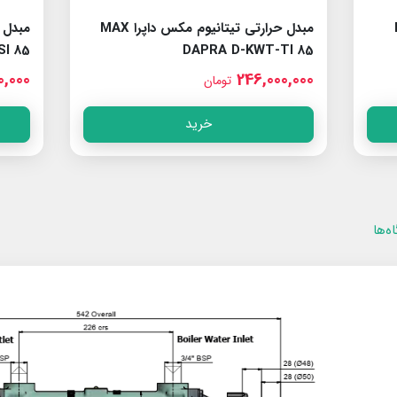
م مکس داپرا MAX
مبدل حرارتی استیل مکس داپرا MAX
I 45
DAPRA D-KWT-AISI 85
0,000
138,000,000
تومان
خرید
ه‌ها