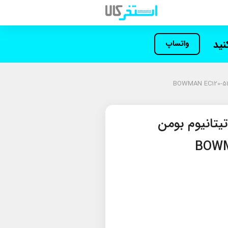
کنید
واتساپ
دل حرارتی 80KW تیتانیوم بومن
BOWM