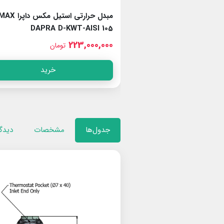
مبدل حرارتی استیل مکس داپرا MAX
مبدل حرارتی تیتانیو
DAPRA D-KWT-TI 85
DAPRA D-
246,000,000
ومان
تومان
خرید
خرید
جدول‌ها
مشخصات
دیدگا