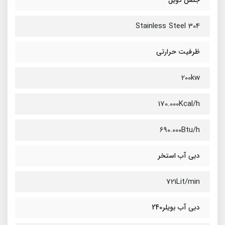
جنس کویل
Stainless Steel 304
ظرفیت حرارتی
200kw
170.000Kcal/h
690.000Btu/h
دبی آب استخر
721Lit/min
دبی آب بویلر240