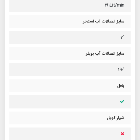
191Lit/min
سایز اتصالات آب استخر
"2
سایز اتصالات آب بویلر
"½1
بافل
شیار کویل