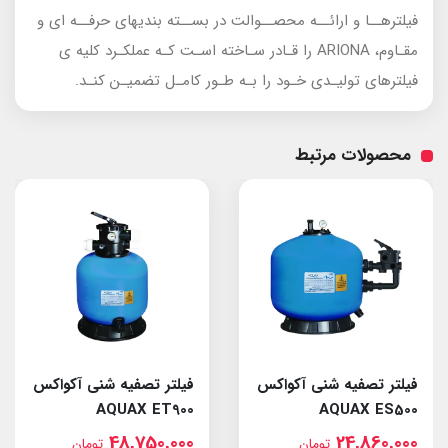
فیلترهــا و ارائــه محصــوالت در بســته بندیهای حرفــه ای و
مقـاوم، ARIONA را قـادر سـاخته اسـت کـه عملکـرد کلیه ی
فیلترهای تولیـدی خـود را بـه طـور کامـل تضمیـن کنـد.
محصولات مرتبط
فیلتر تصفیه شنی آکواکس
فیلتر تصفیه شنی آکواکس
AQUAX ET900
AQUAX ES500
48,750,000
24,860,000
تومان
تومان