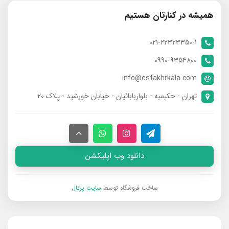
همیشه در کنارتان هستیم
021-22323350-1
0990-9354800
info@estakhrkala.com
تهران - حکیمیه - بلواربابائیان - خیابان خورشید - پلاک ۲۰
دانلود وب اپلیکشن
ساخت فروشگاه توسط
سایت پرتال