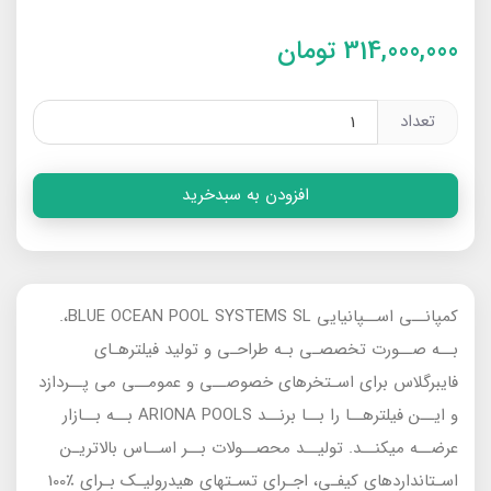
314,000,000
تومان
تعداد
افزودن به سبدخرید
کمپانــی اســپانیایی BLUE OCEAN POOL SYSTEMS SL،.
بــه صــورت تخصصـی بـه طراحـی و تولید فیلترهـای
فایبرگلاس برای اسـتخرهای خصوصــی و عمومــی می پــردازد
و ایــن فیلترهــا را بــا برنــد ARIONA POOLS بــه بــازار
عرضــه میکنــد. تولیــد محصــولات بــر اســاس بالاتریـن
اسـتانداردهای کیفـی، اجـرای تسـتهای هیدرولیـک بـرای ٪100