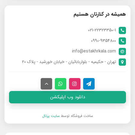
همیشه در کنارتان هستیم
021-22323350-1
0990-9354800
info@estakhrkala.com
تهران - حکیمیه - بلواربابائیان - خیابان خورشید - پلاک ۲۰
دانلود وب اپلیکشن
ساخت فروشگاه توسط
سایت پرتال