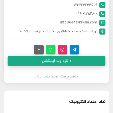
021-22323350-1
0990-9354800
info@estakhrkala.com
تهران - حکیمیه - بلواربابائیان - خیابان خورشید - پلاک ۲۰
دانلود وب اپلیکشن
ساخت فروشگاه توسط
سایت پرتال
نماد اعتماد الکترونیک