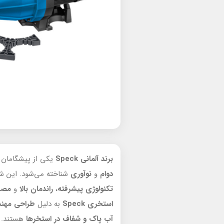
ب
رند آلمانی Speck
یکی از پیشگاما
دوام
و
نوآوری
شناخته می‌شود. این شر
تکنولوژی پیشرفته
،
راندمان بالا
و
مصرف
استخری Speck
به دلیل
طراحی مهن
آب پاک و شفاف
در استخرها
هستند. م