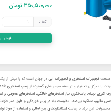
350,500,000
تومان
تعداد
افزودن ب
ن صنعت
تجهیزات استخری و تجهیزات آبی
در جهان است که با بیش از یک 
کت با تمرکز بر تحقیق و توسعه، مجموعه‌ای گسترده از
پمپ استخری Speck
 انرژی بهینه
، پاسخگوی نیاز
استخرهای خانگی
،
استخرهای عمومی
و
اس
دسی دقیق
،
عملکرد بی‌صدا
،
مقاومت بالا در برابر خوردگی و طول عمر طولان
حصولات این برند با رعایت
استانداردهای بین‌المللی
و
استفاده از مواد او