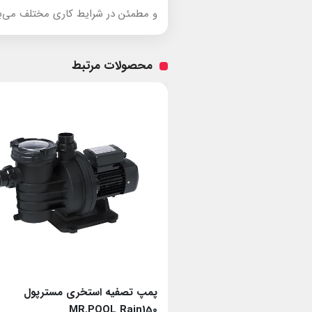
و مطمئن در شرایط کاری مختلف می‌با
محصولات مرتبط
خری مسترپول
پمپ تصفیه استخری مسترپول
MR.POOL Rain150
MR.