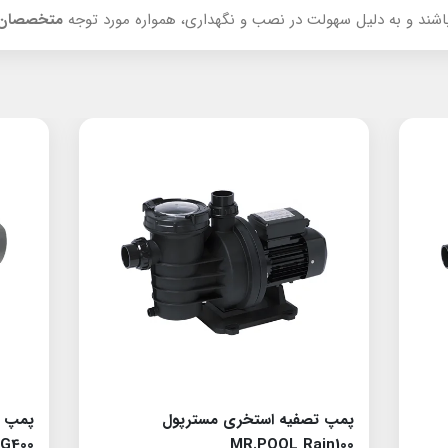
شند و به دلیل سهولت در نصب و نگهداری، همواره مورد توجه
متخصصان
پمپ تصفیه استخری مسترپول
پمپ ت
G400
MR.POOL Rain100