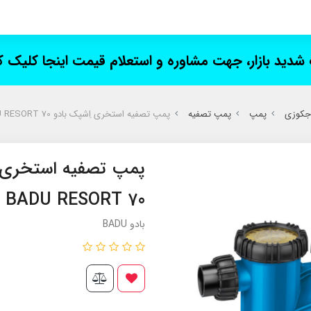
ت شدید بازار، جهت مشاوره و استعلام قیمت اینجا کلیک 
 جکوزی
پمپ
پمپ تصفیه
پمپ تصفیه استخری اِشپک بادو SPECK BADU RESORT 70
BADU RESORT 70
بادو BADU