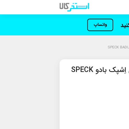
کنید
واتساپ
پمپ تصفیه استخری اِشپک بادو SPECK