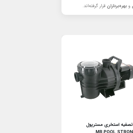
و
بهره‌برداران
قرار گرفته‌اند.
صفیه استخری مسترپول
پمپ تصفیه استخری مستر
MR.POOL STRONG300
MR.POOL STRON