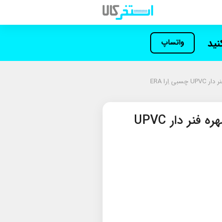
کنید
واتساپ
 اِرا ERA
شیر خودکار یک سر مهره فنر دار UPVC