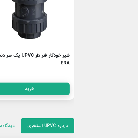
شیر خودکار بدون فنر UPVC چسبی اِرا
شیر خودکار فنر دار UPVC یک س
ERA
خرید
خرید
درباره UPVC استخری
دیدگاه‌ه