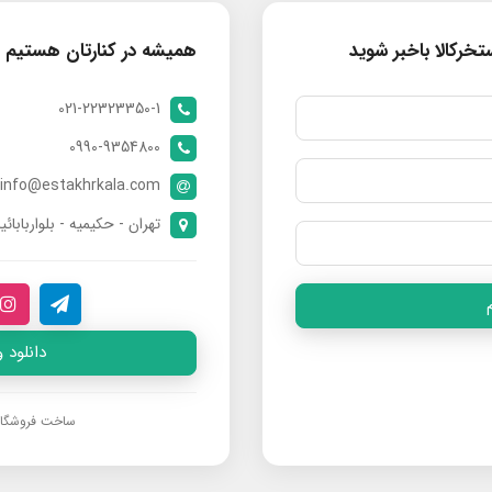
خرکالا باخبر شوید
همیشه در کنارتان هستیم
021-22323350-1
0990-9354800
info@estakhrkala.com
تهران - حکیمیه - بلواربابائی
دانلود 
ساخت فروشگا