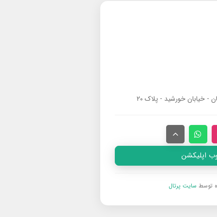
ان - خیابان خورشید - پلاک ۲۰
وب اپلیکشن
ه توسط
سایت پرتال