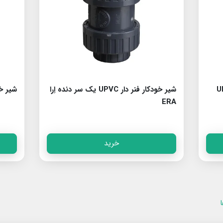
نر دار UPVC
شیر خودکار فنر دار UPVC یک سر دنده اِرا
شیر خودکار 
ERA
خرید
ا