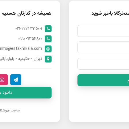
خرکالا باخبر شوید
همیشه در کنارتان هستیم
021-22323350-1
0990-9354800
info@estakhrkala.com
تهران - حکیمیه - بلواربابائی
دانلود 
ساخت فروشگا