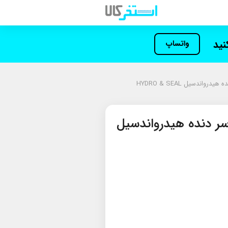
کنید
واتساپ
پی UPVC دو سر دنده هیدرواندسیل