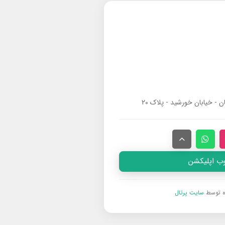
ان - خیابان خورشید - پلاک ۲۰
وب اپلیکشن
ه توسط
سایت پرتال