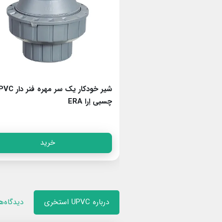
شیر خودکار بدون فنر UPVC چسبی اِرا
شیر خودکار یک سر مهره ف
چسبی اِرا ERA
خرید
خرید
درباره UPVC استخری
دیدگاه‌ه