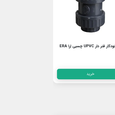
فنر دار UPVC چسبی اِرا ERA
HYDRO & SEAL
خرید
خرید