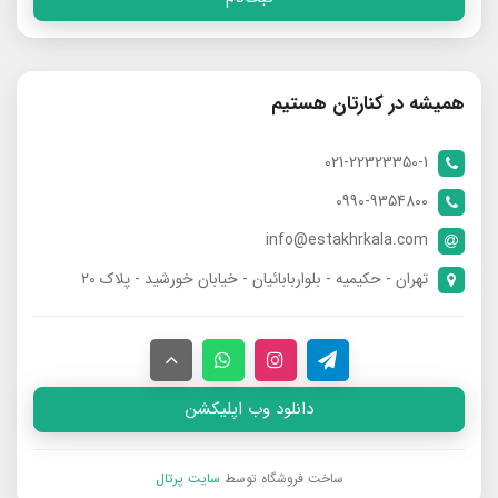
همیشه در کنارتان هستیم
021-22323350-1
0990-9354800
info@estakhrkala.com
تهران - حکیمیه - بلواربابائیان - خیابان خورشید - پلاک ۲۰
دانلود وب اپلیکشن
ساخت فروشگاه توسط
سایت پرتال