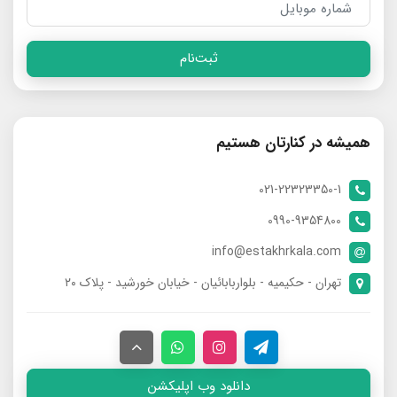
ثبت‌نام
همیشه در کنارتان هستیم
021-22323350-1
0990-9354800
info@estakhrkala.com
تهران - حکیمیه - بلواربابائیان - خیابان خورشید - پلاک ۲۰
دانلود وب اپلیکشن