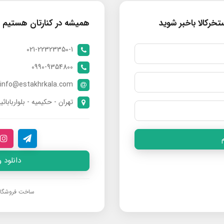
خرکالا باخبر شوید
همیشه در کنارتان هستیم
021-22323350-1
0990-9354800
info@estakhrkala.com
تهران - حکیمیه - بلواربابائی
دانلود 
ساخت فروشگا