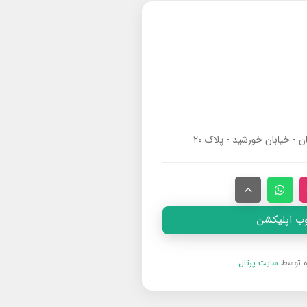
ان - خیابان خورشید - پلاک ۲۰
وب اپلیکشن
ه توسط
سایت پرتال