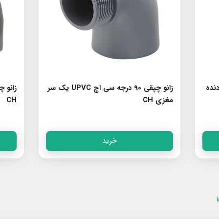
 بیرون دنده
زانو چپقی 90 درجه سی اچ UPVC یک سر
مغزی CH
CH
خرید
ا