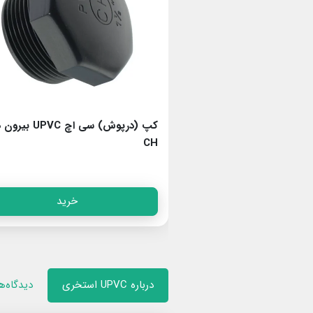
مهره ماسوره سی اچ UPVC دو سر دنده
کپ (درپوش) سی اچ UPVC
CH
خرید
خرید
درباره UPVC استخری
دیدگاه‌ه