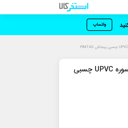
کنید
واتساپ
سایت گلاس مهره ماسوره UPVC چسبی