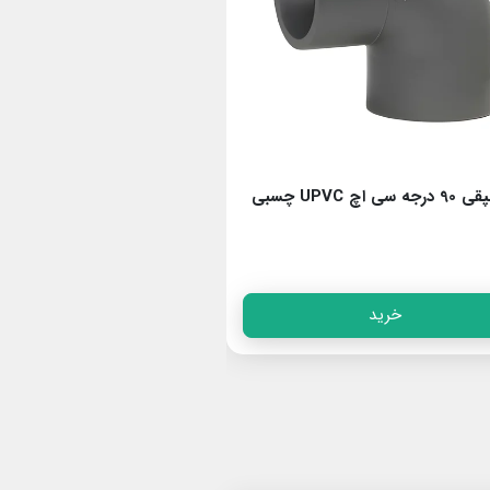
زانو چپقی 90 درجه سی اچ UPVC چسبی
سه راه UPVC دنده سی اچ PIMTAS
خرید
خرید